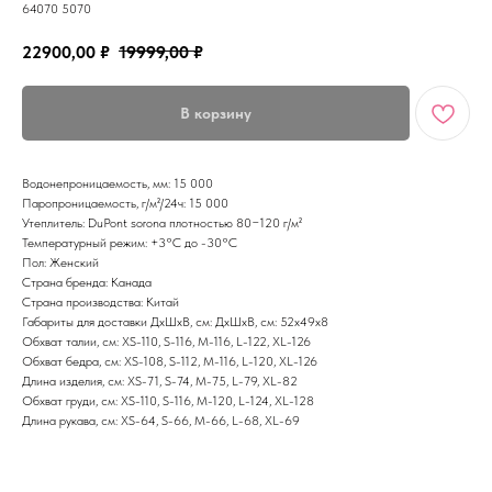
64070 5070
22900,00
₽
19999,00
₽
В корзину
Водонепроницаемость, мм: 15 000
Паропроницаемость, г/м²/24ч: 15 000
Утеплитель: DuPont sorona плотностью 80−120 г/м²
Температурный режим: +3°С до -30°С
Пол: Женский
Страна бренда: Канада
Страна производства: Китай
Габариты для доставки ДхШхВ, см: ДхШхВ, см: 52x49x8
Обхват талии, см: XS-110, S-116, M-116, L-122, XL-126
Обхват бедра, см: XS-108, S-112, M-116, L-120, XL-126
Длина изделия, см: XS-71, S-74, M-75, L-79, XL-82
Обхват груди, см: XS-110, S-116, M-120, L-124, XL-128
Длина рукава, см: XS-64, S-66, M-66, L-68, XL-69