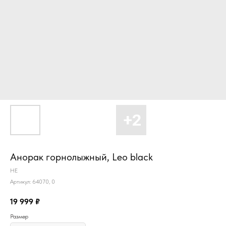
Анорак горнолыжный, Leo black
HE
Артикул:
64070, 0
19 999
₽
Размер