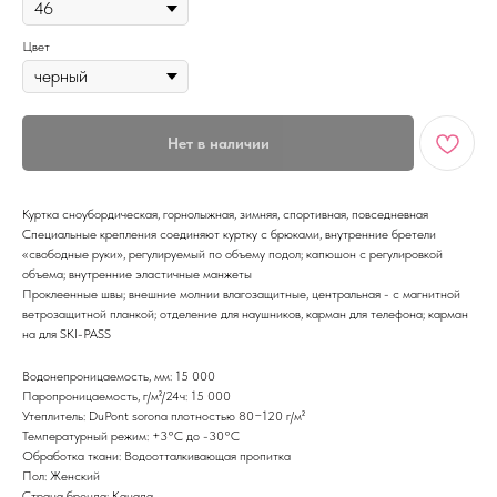
Цвет
Нет в наличии
Куртка сноубордическая, горнолыжная, зимняя, спортивная, повседневная
Специальные крепления соединяют куртку с брюками, внутренние бретели
«свободные руки», регулируемый по объему подол; капюшон с регулировкой
объема; внутренние эластичные манжеты
Проклеенные швы; внешние молнии влагозащитные, центральная - с магнитной
ветрозащитной планкой; отделение для наушников, карман для телефона; карман
на для SKI-PASS
Водонепроницаемость, мм: 15 000
Паропроницаемость, г/м²/24ч: 15 000
Утеплитель: DuPont sorona плотностью 80−120 г/м²
Температурный режим: +3°С до -30°С
Обработка ткани: Водоотталкивающая пропитка
Пол: Женский
Страна бренда: Канада