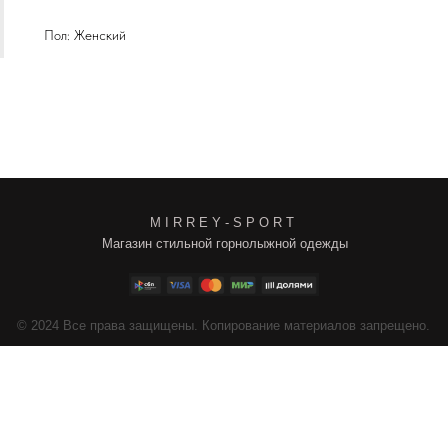
Пол: Женский
M I R R E Y - S P O R T
Магазин стильной горнолыжной одежды
4
Все права защищены. Копирование материалов запрещено.