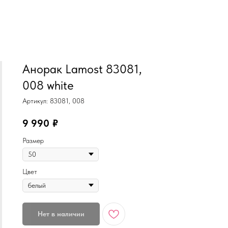
MiRREY - SPORT
Анорак Lamost 83081,
008 white
Артикул:
83081, 008
9 990
₽
Размер
Цвет
Нет в наличии