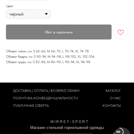
Цвет
Нет в наличии
Обхват талии, см: S 62-66, M 66-70, L 70-74, XL 74-78
Обхват бедра, см: S 90-94, M 94-98, L 98-102, XL 102-106
Обхват груди, см: S 82-86, M 86-90, L 90-94, XL 94-98
ДОСТАВКА / ОПЛАТА / ВОЗВРАТ/ ОБМЕН
КАТАЛОГ
ПОЛИТИКА
КОНФИДЕНЦИАЛЬНОСТИ
О НАС
ПУБЛИЧНАЯ ОФЕРТА
КОНТАКТЫ
M I R R E Y - S P O R T
Магазин стильной горнолыжной одежды