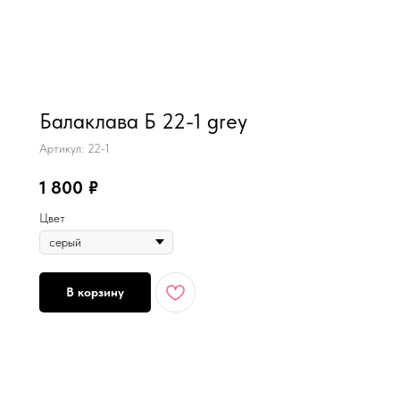
MiRREY - SPORT
Балаклава Б 22-1 grey
Артикул:
22-1
1 800
₽
Цвет
В корзину