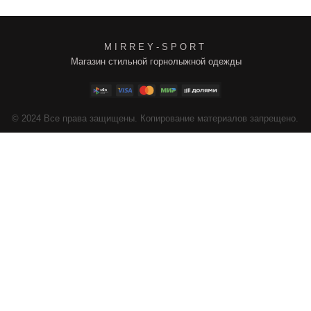
M I R R E Y - S P O R T
Магазин стильной горнолыжной одежды
4
Все права защищены. Копирование материалов запрещено.