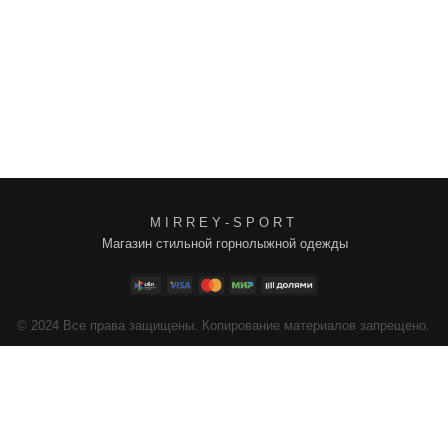
M I R R E Y - S P O R T
Магазин стильной горнолыжной одежды
4
Все права защищены. Копирование материалов запрещено.