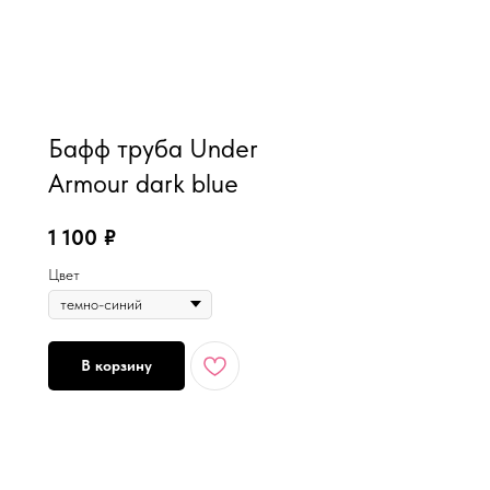
MiRREY - SPORT
Бафф труба Under
Armour dark blue
1 100
₽
Цвет
В корзину