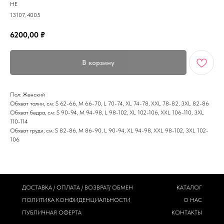
HE
13107, 4005
6200,00
₽
В корзину
Пол: Женский
Обхват талии, см: S 62-66, M 66-70, L 70-74, XL 74-78, XXL 78-82, 3XL 82-86
Обхват бедра, см: S 90-94, M 94-98, L 98-102, XL 102-106, XXL 106-110, 3XL
110-114
Обхват груди, см: S 82-86, M 86-90, L 90-94, XL 94-98, XXL 98-102, 3XL 102-
106
ДОСТАВКА / ОПЛАТА / ВОЗВРАТ/ ОБМЕН
КАТАЛОГ
ПОЛИТИКА
КОНФИДЕНЦИАЛЬНОСТИ
О НАС
ПУБЛИЧНАЯ ОФЕРТА
КОНТАКТЫ