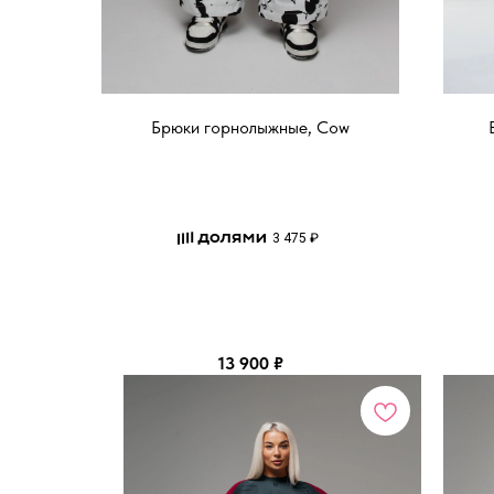
Брюки горнолыжные, Cow
3 475 ₽
13 900
₽