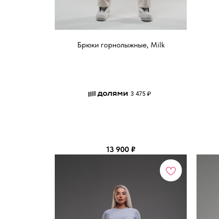
Брюки горнолыжные, Milk
3 475 ₽
13 900
₽