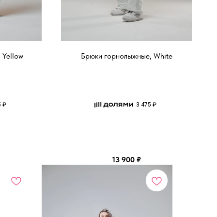
 Yellow
Брюки горнолыжные, White
5 ₽
3 475 ₽
13 900
₽