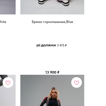
hite
Брюки горнолыжные,Blue
3 475 ₽
13 900
₽