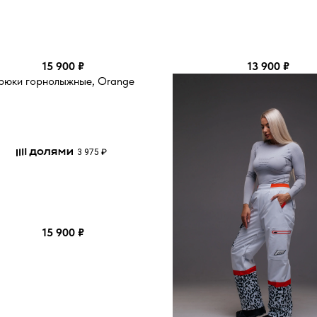
15 900
₽
13 900
₽
рюки горнолыжные, Orange
3 975 ₽
15 900
₽