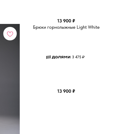
13 900
₽
Брюки горнолыжные Light White
3 475 ₽
13 900
₽