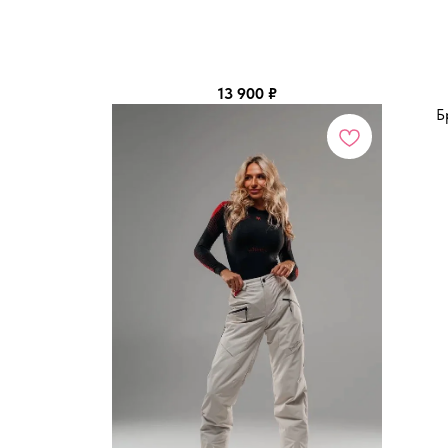
13 900
₽
Б