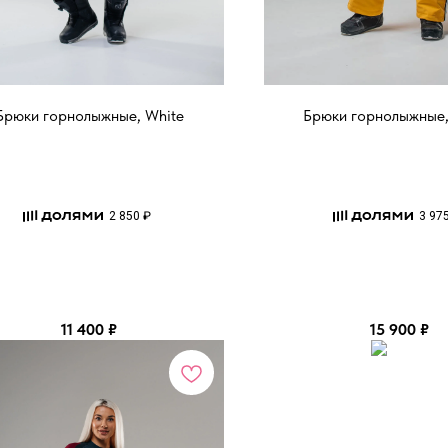
Брюки горнолыжные, White
Брюки горнолыжные,
2 850 ₽
3 97
11 400
₽
15 900
₽