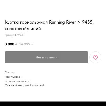
MiRREY - SPORT
Куртка горнолыжная Running River N 9455,
салатовый/синий
Артикул:
N9455
3 000
₽
14 999
₽
Нет в наличии
Состав: .
Пол: Мужской
Страна производства: .
Основной цвет: синий, салатовый