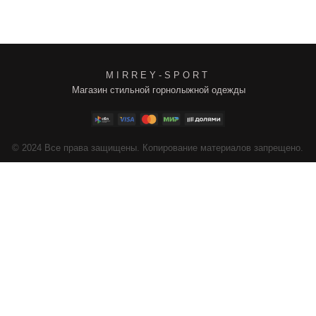
M I R R E Y - S P O R T
Магазин стильной горнолыжной одежды
4
Все права защищены. Копирование материалов запрещено.