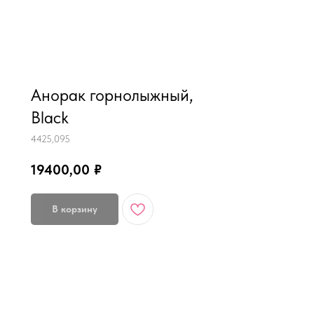
MiRREY - SPORT
Анорак горнолыжный,
Black
4425,095
19400,00
₽
В корзину