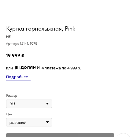
MiRREY - SPORT
Куртка горнолыжная, Pink
HE
Артикул:
15141, 1078
19 999
₽
или
4 платежа по 4 999 р.
Подробнее...
Размер
Цвет