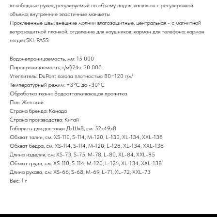
«свободные руки», регулируемый по объему подол; капюшон с регулировкой
объема; внутренние эластичные манжеты
Проклеенные швы; внешние молнии влагозащитные, центральная - с магнитной
ветрозащитной планкой; отделение для наушников, карман для телефона; карман
на для SKI-PASS
Водонепроницаемость, мм: 15 000
Паропроницаемость, г/м²/24ч: 30 000
Утеплитель: DuPont sorona плотностью 80−120 г/м²
Температурный режим: +3°С до -30°С
Обработка ткани: Водоотталкивающая пропитка
Пол: Женский
Страна бренда: Канада
Страна производства: Китай
Габариты для доставки ДхШхВ, см: 52х49х8
Обхват талии, см: XS-110, S-114, M-120, L-130, XL-134, XXL-138
Обхват бедра, см: XS-114, S-114, M-120, L-128, XL-134, XXL-138
Длина изделия, см: XS-73, S-75, M-78, L-80, XL-84, XXL-85
Обхват груди, см: XS-110, S-114, M-120, L-126, XL-134, XXL-138
Длина рукава, см: XS-66, S-68, M-69, L-71, XL-72, XXL-73
Вес: 1 г