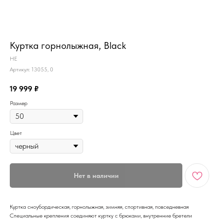
MiRREY - SPORT
Куртка горнолыжная, Black
HE
Артикул:
13055, 0
19 999
₽
Размер
Цвет
Нет в наличии
Куртка сноубордическая, горнолыжная, зимняя, спортивная, повседневная
Специальные крепления соединяют куртку с брюками, внутренние бретели