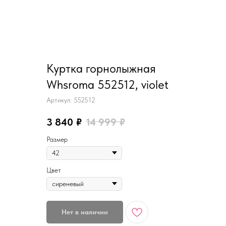
Куртка горнолыжная
Whsroma 552512, violet
Артикул:
552512
3 840
₽
14 999
₽
Размер
Цвет
Нет в наличии