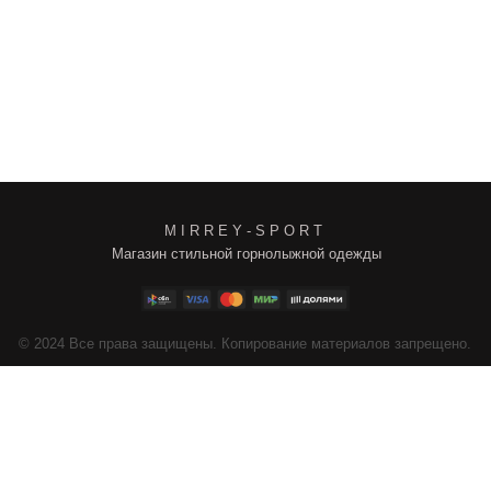
M I R R E Y - S P O R T
Магазин стильной горнолыжной одежды
4
Все права защищены. Копирование материалов запрещено.