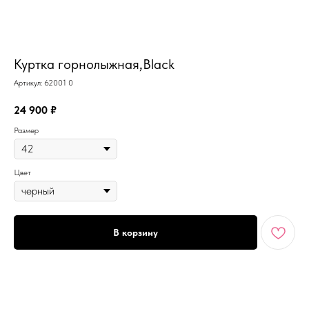
MiRREY - SPORT
Куртка горнолыжная,Black
Артикул:
62001 0
24 900
₽
Размер
Цвет
В корзину