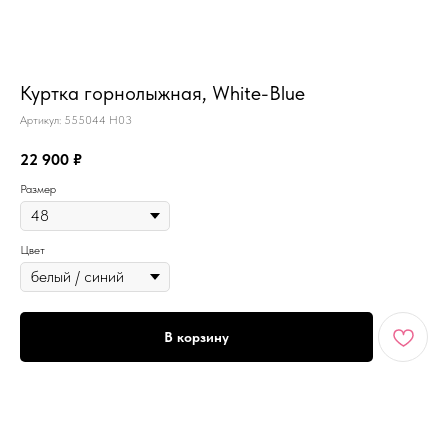
MiRREY - SPORT
Куртка горнолыжная, White-Blue
Артикул:
555044 H03
22 900
₽
Размер
Цвет
В корзину