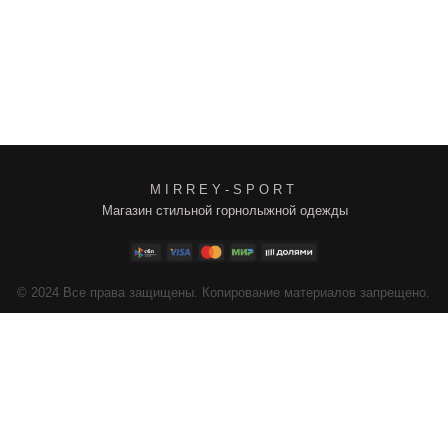
M I R R E Y - S P O R T
Магазин стильной горнолыжной одежды
4
Все права защищены. Копирование материалов запрещено.