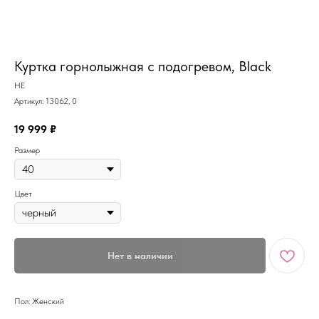
MiRREY - SPORT
Куртка горнолыжная с подогревом, Black
HE
Артикул:
13062, 0
19 999
₽
Размер
Цвет
Нет в наличии
Пол: Женский