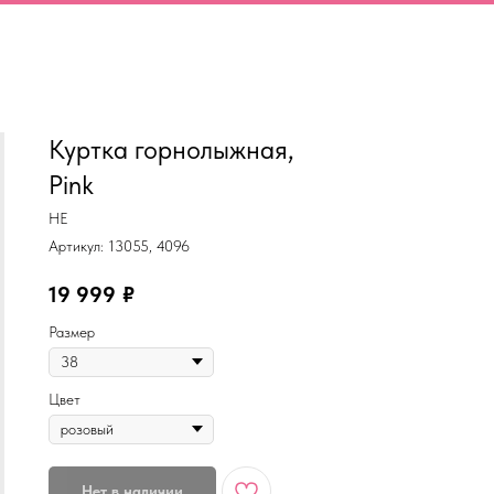
MiRREY - SPORT
Куртка горнолыжная,
Pink
HE
Артикул:
13055, 4096
19 999
₽
Размер
Цвет
Нет в наличии