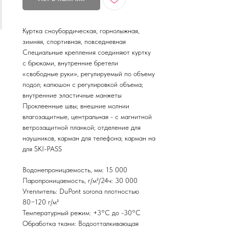
Куртка сноубордическая, горнолыжная,
зимняя, спортивная, повседневная
Специальные крепления соединяют куртку
с брюками, внутренние бретели
«свободные руки», регулируемый по объему
подол; капюшон с регулировкой объема;
внутренние эластичные манжеты
Проклеенные швы; внешние молнии
влагозащитные, центральная - с магнитной
ветрозащитной планкой; отделение для
наушников, карман для телефона; карман на
для SKI-PASS
Водонепроницаемость, мм: 15 000
Паропроницаемость, г/м²/24ч: 30 000
Утеплитель: DuPont sorona плотностью
80−120 г/м²
Температурный режим: +3°С до -30°С
Обработка ткани: Водоотталкивающая