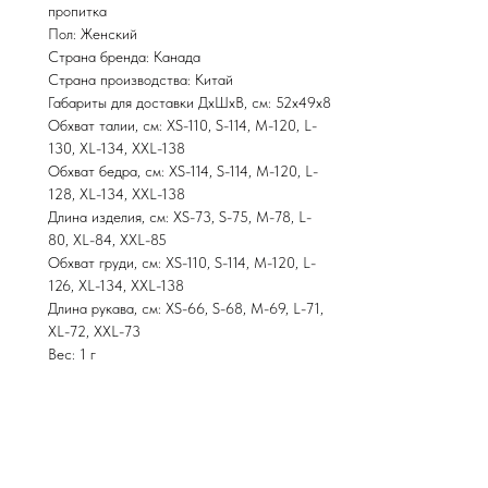
пропитка
Пол: Женский
Страна бренда: Канада
Страна производства: Китай
Габариты для доставки ДхШхВ, см: 52х49х8
Обхват талии, см: XS-110, S-114, M-120, L-
130, XL-134, XXL-138
Обхват бедра, см: XS-114, S-114, M-120, L-
128, XL-134, XXL-138
Длина изделия, см: XS-73, S-75, M-78, L-
80, XL-84, XXL-85
Обхват груди, см: XS-110, S-114, M-120, L-
126, XL-134, XXL-138
Длина рукава, см: XS-66, S-68, M-69, L-71,
XL-72, XXL-73
Вес: 1 г
M I R R E Y - S P O R T
Магазин стильной горнолыжной одежды
4
Все права защищены. Копирование материалов запрещено.