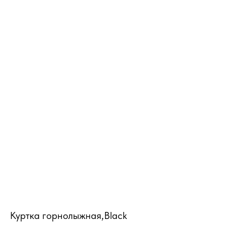
MiRREY - SPORT
Куртка горнолыжная,Black