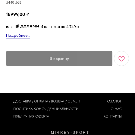
5440 568
18999,00
₽
или
4 платежа по 4 749 р.
Подробнее...
В корзину
ДОСТАВКА / ОПЛАТА / ВОЗВРАТ/ ОБМЕН
КАТАЛОГ
ПОЛИТИКА
КОНФИДЕНЦИАЛЬНОСТИ
О НАС
ПУБЛИЧНАЯ ОФЕРТА
КОНТАКТЫ
M I R R E Y - S P O R T