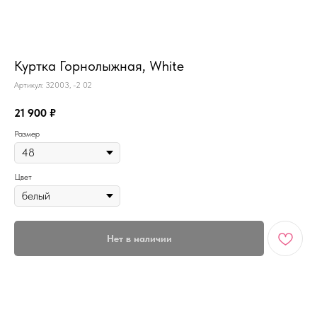
MiRREY - SPORT
Куртка Горнолыжная, White
Артикул:
32003, -2 02
21 900
₽
Размер
Цвет
Нет в наличии