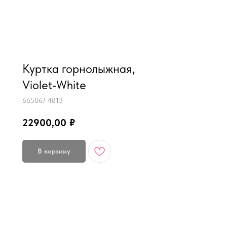
MiRREY - SPORT
Куртка горнолыжная,
Violet-White
665067 4813
22900,00
₽
В корзину