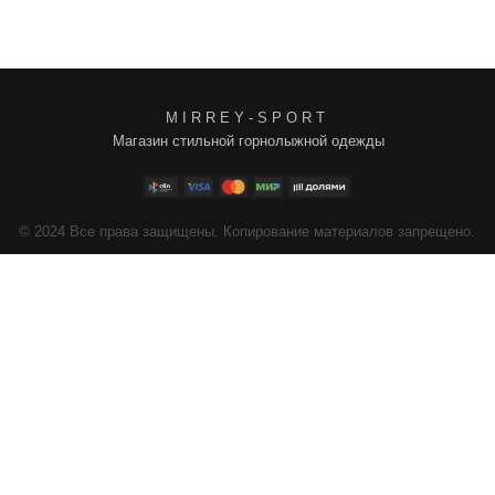
M I R R E Y - S P O R T
Магазин стильной горнолыжной одежды
4
Все права защищены. Копирование материалов запрещено.