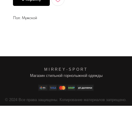
Пол: Мужской
M I R R E Y - S P O R T
Магазин стильной горнолыжной одежды
4
Все права защищены. Копирование материалов запрещено.