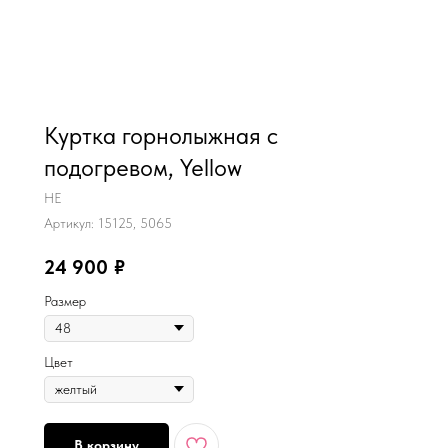
MiRREY - SPORT
Куртка горнолыжная с
подогревом, Yellow
HE
Артикул:
15125, 5065
24 900
₽
Размер
Цвет
В корзину