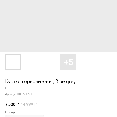
Куртка горнолыжная, Blue grey
HE
Артикул:
11006, 1221
7 500
₽
14 999
₽
Размер