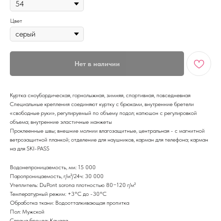
Цвет
Нет в наличии
Куртка сноубордическая, горнолыжная, зимняя, спортивная, повседневная
Специальные крепления соединяют куртку с брюками, внутренние бретели
«свободные руки», регулируемый по объему подол; капюшон с регулировкой
объема; внутренние эластичные манжеты
Проклеенные швы; внешние молнии влагозащитные, центральная - с магнитной
ветрозащитной планкой; отделение для наушников, карман для телефона; карман
на для SKI-PASS
Водонепроницаемость, мм: 15 000
Паропроницаемость, г/м²/24ч: 30 000
Утеплитель: DuPont sorona плотностью 80−120 г/м²
Температурный режим: +3°С до -30°С
Обработка ткани: Водоотталкивающая пропитка
Пол: Мужской
Страна бренда: Канада