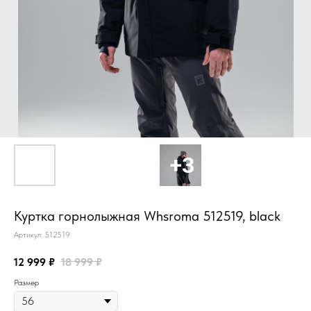
Куртка горнолыжная Whsroma 512519, black
Артикул:
512519
12 999
₽
18 999
₽
Размер