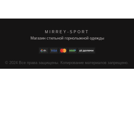
M I R R E Y - S P O R T
Магазин стильной горнолыжной одежды
4
Все права защищены. Копирование материалов запрещено.