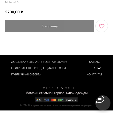
NF148-С50
5200,00
₽
В корзину
ДОСТАВКА / ОПЛАТА / ВОЗВРАТ/ ОБМЕН
КАТАЛОГ
ПОЛИТИКА
КОНФИДЕНЦИАЛЬНОСТИ
О НАС
ПУБЛИЧНАЯ ОФЕРТА
КОНТАКТЫ
M I R R E Y - S P O R T
Магазин стильной горнолыжной одежды
© 2024
Все права защищены. Копирование материалов запрещено.