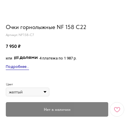
MiRREY - SPORT
Очки горнолыжные NF 158 С22
Артикул:
NF158-С7
7 950
₽
или
4 платежа по 1 987 р.
Подробнее...
Цвет
Нет в наличии