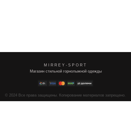
M I R R E Y - S P O R T
Магазин стильной горнолыжной одежды
4
Все права защищены. Копирование материалов запрещено.