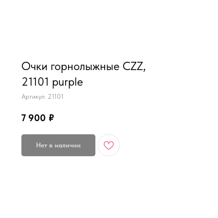
MiRREY - SPORT
Очки горнолыжные CZZ,
21101 purple
Артикул:
21101
7 900
₽
Нет в наличии