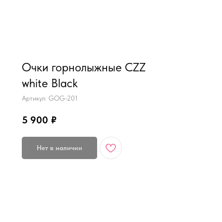
MiRREY - SPORT
Очки горнолыжные CZZ
white Black
Артикул:
GOG-201
5 900
₽
Нет в наличии