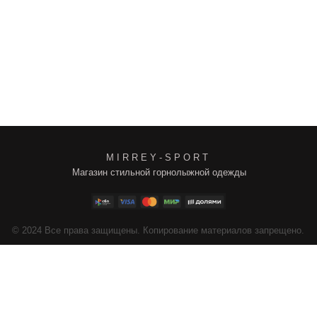
M I R R E Y - S P O R T
Магазин стильной горнолыжной одежды
4
Все права защищены. Копирование материалов запрещено.