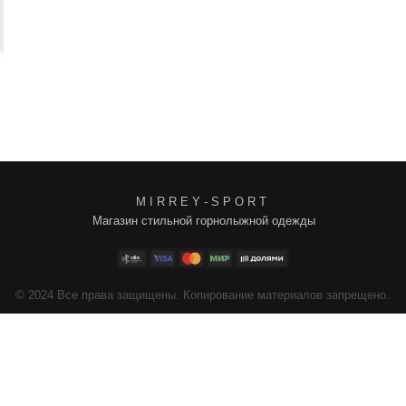
M I R R E Y - S P O R T
Магазин стильной горнолыжной одежды
4
Все права защищены. Копирование материалов запрещено.