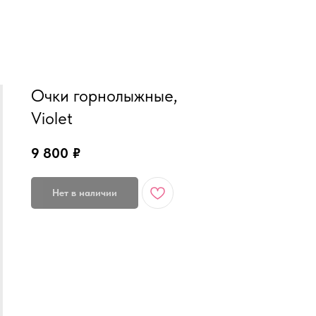
MiRREY - SPORT
Очки горнолыжные,
Violet
9 800
₽
Нет в наличии