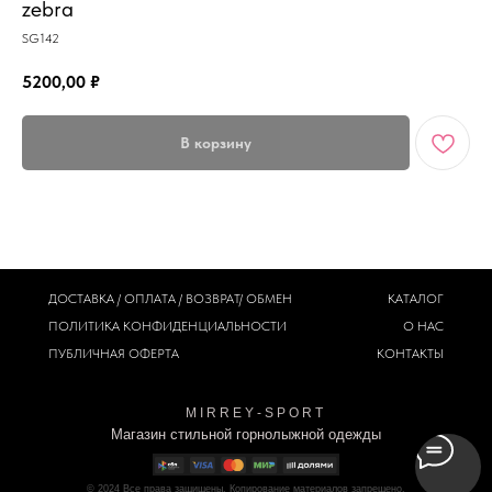
zebra
SG142
5200,00
₽
В корзину
ДОСТАВКА / ОПЛАТА / ВОЗВРАТ/ ОБМЕН
КАТАЛОГ
ПОЛИТИКА
КОНФИДЕНЦИАЛЬНОСТИ
О НАС
ПУБЛИЧНАЯ ОФЕРТА
КОНТАКТЫ
M I R R E Y - S P O R T
Магазин стильной горнолыжной одежды
© 2024
Все права защищены. Копирование материалов запрещено.