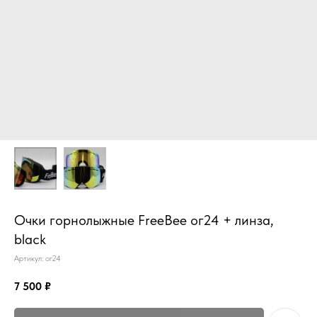
Очки горнолыжные FreeBee ог24 + линза,
black
Артикул:
ог24
7 500
₽