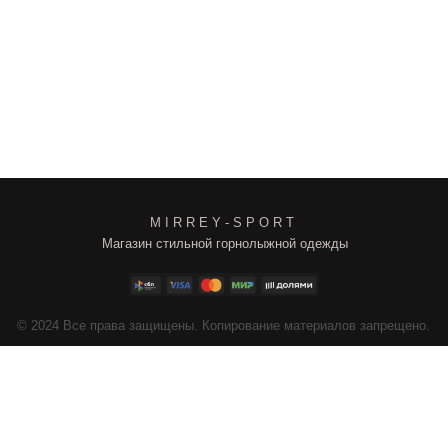
M I R R E Y - S P O R T
Магазин стильной горнолыжной одежды
4
Все права защищены. Копирование материалов запрещено.