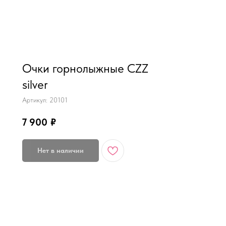
MiRREY - SPORT
Очки горнолыжные CZZ
silver
Артикул:
20101
7 900
₽
Нет в наличии