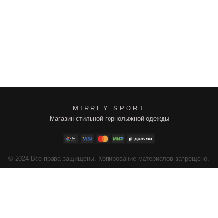
M I R R E Y - S P O R T
Магазин стильной горнолыжной одежды
4
Все права защищены. Копирование материалов запрещено.