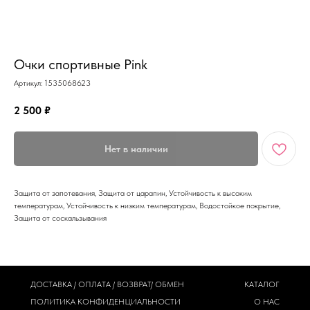
MiRREY - SPORT
Очки спортивные Pink
Артикул:
1535068623
2 500
₽
Нет в наличии
Защита от запотевания, Защита от царапин, Устойчивость к высоким
температурам, Устойчивость к низким температурам, Водостойкое покрытие,
Защита от соскальзывания
ДОСТАВКА / ОПЛАТА / ВОЗВРАТ/ ОБМЕН
КАТАЛОГ
ПОЛИТИКА
КОНФИДЕНЦИАЛЬНОСТИ
О НАС