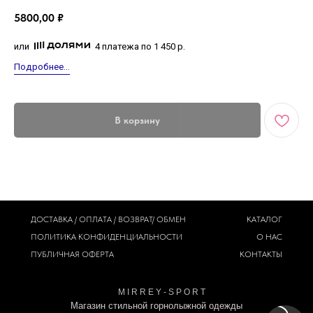
5800,00
₽
или
4 платежа по 1 450 р.
Подробнее...
В корзину
ДОСТАВКА / ОПЛАТА / ВОЗВРАТ/ ОБМЕН
КАТАЛОГ
ПОЛИТИКА
КОНФИДЕНЦИАЛЬНОСТИ
О НАС
ПУБЛИЧНАЯ ОФЕРТА
КОНТАКТЫ
M I R R E Y - S P O R T
Магазин стильной горнолыжной одежды