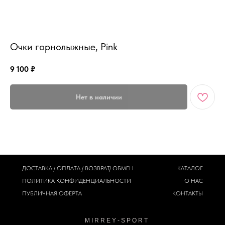
MiRREY - SPORT
Очки горнолыжные, Pink
9 100
₽
Нет в наличии
ДОСТАВКА / ОПЛАТА / ВОЗВРАТ/ ОБМЕН
КАТАЛОГ
ПОЛИТИКА
КОНФИДЕНЦИАЛЬНОСТИ
О НАС
ПУБЛИЧНАЯ ОФЕРТА
КОНТАКТЫ
M I R R E Y - S P O R T