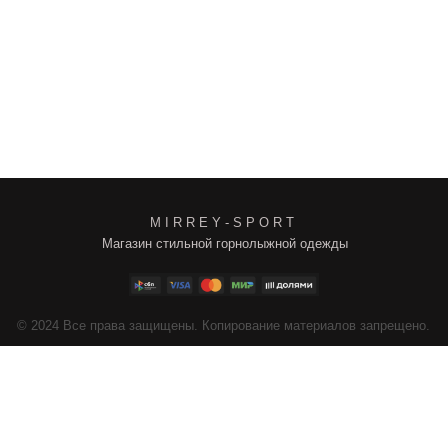
M I R R E Y - S P O R T
Магазин стильной горнолыжной одежды
4
Все права защищены. Копирование материалов запрещено.