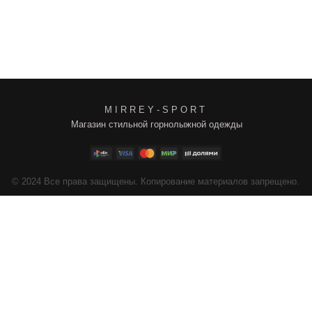
M I R R E Y - S P O R T
Магазин стильной горнолыжной одежды
4
Все права защищены. Копирование материалов запрещено.