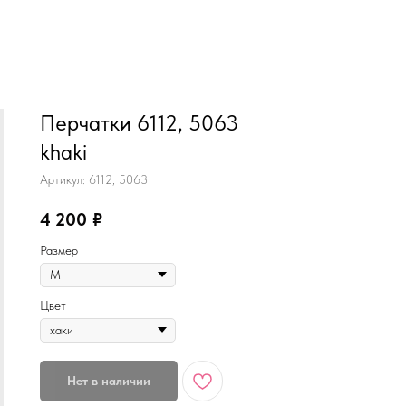
MiRREY - SPORT
Перчатки 6112, 5063
khaki
Артикул:
6112, 5063
4 200
₽
Размер
Цвет
Нет в наличии