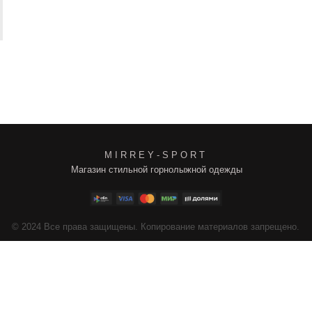
M I R R E Y - S P O R T
Магазин стильной горнолыжной одежды
4
Все права защищены. Копирование материалов запрещено.