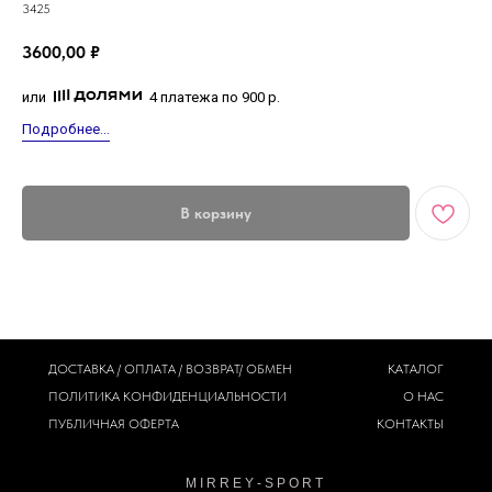
3425
3600,00
₽
или
4 платежа по 900 р.
Подробнее...
В корзину
ДОСТАВКА / ОПЛАТА / ВОЗВРАТ/ ОБМЕН
КАТАЛОГ
ПОЛИТИКА
КОНФИДЕНЦИАЛЬНОСТИ
О НАС
ПУБЛИЧНАЯ ОФЕРТА
КОНТАКТЫ
M I R R E Y - S P O R T