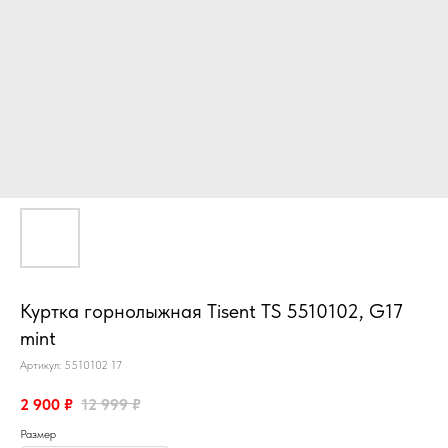
Куртка горнолыжная Tisent TS 5510102, G17
mint
Артикул:
5510102 17
2 900
₽
12 999
₽
Размер