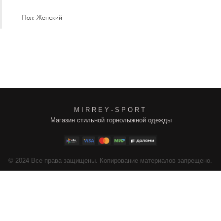
Пол: Женский
M I R R E Y - S P O R T
Магазин стильной горнолыжной одежды
4
Все права защищены. Копирование материалов запрещено.