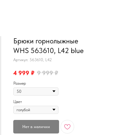
MiRREY - SPORT
Брюки горнолыжные
WHS 563610, L42 blue
Артикул:
563610, L42
4 999
₽
9 999
₽
Размер
Цвет
Нет в наличии