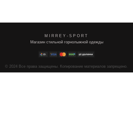
M I R R E Y - S P O R T
Магазин стильной горнолыжной одежды
4
Все права защищены. Копирование материалов запрещено.