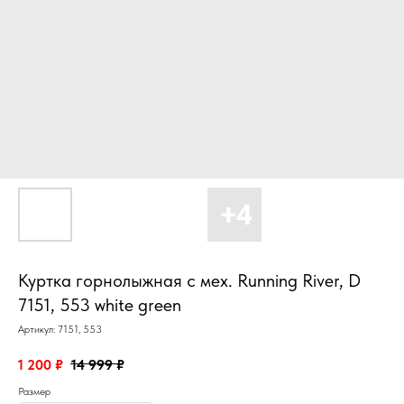
Куртка горнолыжная с мех. Running River, D
7151, 553 white green
Артикул:
7151, 553
1 200
₽
14 999
₽
Размер