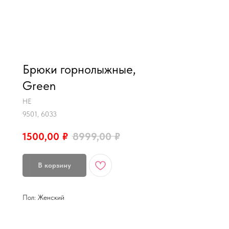
MiRREY - SPORT
Брюки горнолыжные,
Green
HE
9501, 6033
1500,00
₽
8999,00
₽
В корзину
Пол: Женский