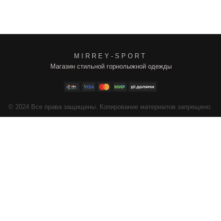
M I R R E Y - S P O R T
Магазин стильной горнолыжной одежды
4
Все права защищены. Копирование материалов запрещено.