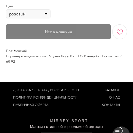
Цвет
Нет в наличии
Пол: Женский
Параметры модели на фото: Модель Люда Рост 175 Размер 42 Параметры 85
60 92
ДОСТАВКА / ОПЛАТА / ВОЗВРАТ/ ОБМЕН
КАТАЛОГ
ПОЛИТИКА
КОНФИДЕНЦИАЛЬНОСТИ
О НАС
ПУБЛИЧНАЯ ОФЕРТА
КОНТАКТЫ
M I R R E Y - S P O R T
Магазин стильной горнолыжной одежды