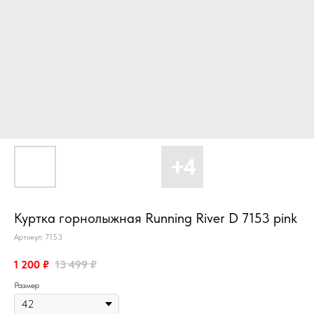
Куртка горнолыжная Running River D 7153 pink
Артикул:
7153
1 200
₽
13 499
₽
Размер